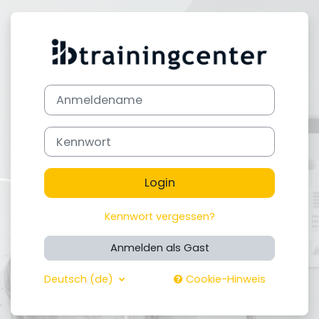
Zum Hauptinhalt
Login bei 'BUSINESS EVOL
Anmeldename
Kennwort
Login
Kennwort vergessen?
Anmelden als Gast
Deutsch ‎(de)‎
Cookie-Hinweis